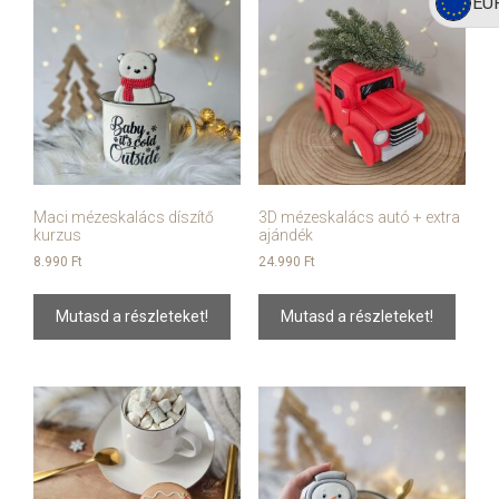
EU
Maci mézeskalács díszítő
3D mézeskalács autó + extra
kurzus
ajándék
8.990
Ft
24.990
Ft
Mutasd a részleteket!
Mutasd a részleteket!