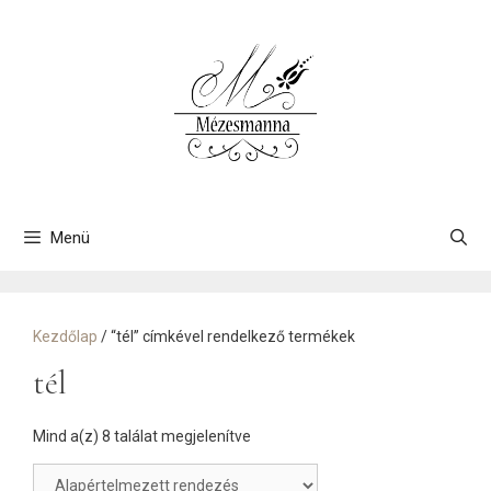
Kilépés
a
tartalomba
Menü
Kezdőlap
/ “tél” címkével rendelkező termékek
tél
Mind a(z) 8 találat megjelenítve