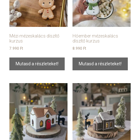
Mézi mézeskalács díszítő
Hóember mézeskalács
kurzus
díszítő kurzus
7.990
Ft
8.990
Ft
Mutasd a részleteket!
Mutasd a részleteket!