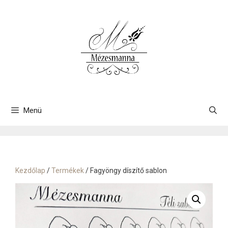
Kilépés
a
tartalomba
Menü
Kezdőlap
/
Termékek
/ Fagyöngy díszítő sablon