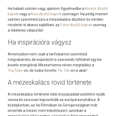
Ha haladó szinten vagy, ajánlom figyelmedbe a
Kreatív díszítő
bajnok
vagy a
Kicsi díszítő bajnok
csomagot. Ha pedig mesteri
szinten szeretnéd űzni a mézeskalács díszítést és minden
részletet el akarsz sajátítani, az
Extra díszítő bajnok
csomag
a tökéletes választás!
Ha inspirációra vágysz
Amennyiben nem csak a tanfolyamot szeretnéd
megvásárolni, de inspirációt is szereznél, töltődnél egy kis
kreatív energiával, Mezesmanna néven megtalálsz a
YouTube
-on, de tudsz követni
Tik-Tok
-on is akár!
A mézeskalács rövid története
A mézeskalács története több évszázaddal ezelőttre nyúlik
vissza és szorosan kapcsolódik az európai konyhához. A
középkorban, az ősi Rómában és Görögországban már
ismerték a mézet, mint édesítőszert, azonban a
mézeskalács kifejezetten a középkori Németországból