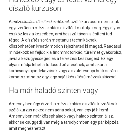
díszítő kurzuson
A
mézeskalács díszítés kezdőknek
szóló kurzusom nem csak
egyszerűen a mézeskalács díszítést mutatja meg. Egy olyan
eszköz lesz a kezedben, ami hosszú távon is építeni tud
téged. A díszítés során megtanult technikáknak
köszönhetően kreatív módon fejezheted ki magad. Ráadásul
mindeközben fejlődik a finommotorikád, türelmet gyakorolsz,
javul a kézügyességed és a tervezési készségeid. Ez egy
olyan módja lehet a tudásod bővítésének, amit akár a
karácsonyi ajándékozások vagy a születésnapi bulik során is
kamatoztathatsz egy-egy saját készítésű mézeskaláccsal.
Ha már haladó szinten vagy
Amennyiben úgy érzed, a mézeskalács díszítés kezdőknek
szóló kurzus neked nem adna sokat, van egy jó hírem!
Amennyiben már középhaladó vagy haladó szinten állsz,
akkor se csüggedj, van még a tarsolyomban egy pár képzés,
amit megnézhetsz!