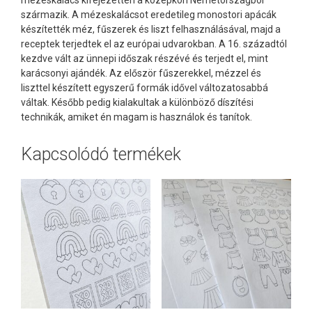
származik. A mézeskalácsot eredetileg monostori apácák
készítették méz, fűszerek és liszt felhasználásával, majd a
receptek terjedtek el az európai udvarokban. A 16. századtól
kezdve vált az ünnepi időszak részévé és terjedt el, mint
karácsonyi ajándék. Az először fűszerekkel, mézzel és
liszttel készített egyszerű formák idővel változatosabbá
váltak. Később pedig kialakultak a különböző díszítési
technikák, amiket én magam is használok és tanítok.
Kapcsolódó termékek