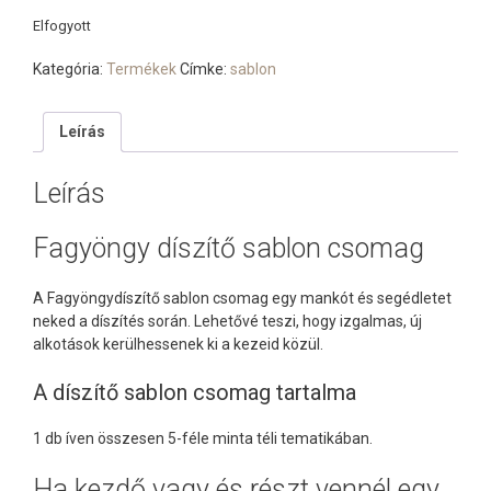
Elfogyott
Kategória:
Termékek
Címke:
sablon
Leírás
Leírás
Fagyöngy díszítő sablon csomag
A Fagyöngydíszítő sablon csomag egy mankót és segédletet
neked a díszítés során. Lehetővé teszi, hogy izgalmas, új
alkotások kerülhessenek ki a kezeid közül.
A díszítő sablon csomag tartalma
1 db íven összesen 5-féle minta téli tematikában.
Ha kezdő vagy és részt vennél egy