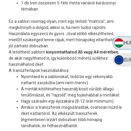
1 db íven összesen 5-féle minta variáció karácsonyi
témában
Ez a sablon csomag olyan, mint egy térbeli “matrica”, ami
megkönnyíti a dolgod, akkor is, ha nem tudsz rajzolni.
Használata egyszerű és gyors. Jóval előbb elkészítheted,
mielőtt szükséged lenne rájuk, mert hónapokig eltartható egy
HU
jól zárható dobozban.
A letölthető sablont
kinyomtathatod A5 vagy A4 méretben
,
de akár nagyíthatod is, így különböző méretű sütikhez
EU
használhatod őket.
A transzferlapok használatához:
Nyomtasd ki a sablonokat, tedd be egy vékonyabb
irattartó zacskóba (ami nem merev).
A minták kitöltéséhez használj kicsit sűrűbb állagú
terülőmázat, és “rajzold” meg tojáshabbal a mintákat.
Hagy száradni egy éjszakára (8-12 órát minimum).
Amikor a transzferek megszáradtak, óvatosan húzd le
őket irattartóról. Az elkészült transzferek
légmentesen lezárt dobozban több hónapig
tárolhatók, és felhasználhatók.