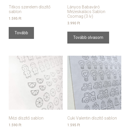
Titkos szerelem díszítő
Lányos Babaváró
sablon
Mézeskalács Sablon
Csomag (3 ív)
1.595
Ft
3.990
Ft
Tovább
Tovább olvasom
Mézi díszítő sablon
Cuki Valentin díszítő sablon
1.590
Ft
1.595
Ft