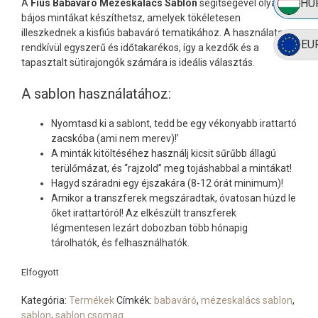
HU
A
Fiús Babaváró Mézeskalács Sablon
segítségével olyan
bájos mintákat készíthetsz, amelyek tökéletesen
illeszkednek a kisfiús babaváró tematikához. A használata
EU
rendkívül egyszerű és időtakarékos, így a kezdők és a
tapasztalt sütirajongók számára is ideális választás.
A sablon használatához:
Nyomtasd ki a sablont, tedd be egy vékonyabb irattartó
zacskóba (ami nem merev)!’
A minták kitöltéséhez használj kicsit sűrűbb állagú
terülőmázat, és “rajzold” meg tojáshabbal a mintákat!
Hagyd száradni egy éjszakára (8-12 órát minimum)!
Amikor a transzferek megszáradtak, óvatosan húzd le
őket irattartóról! Az elkészült transzferek
légmentesen lezárt dobozban több hónapig
tárolhatók, és felhasználhatók.
Elfogyott
Kategória:
Termékek
Címkék:
babaváró
,
mézeskalács sablon
,
sablon
,
sablon csomag