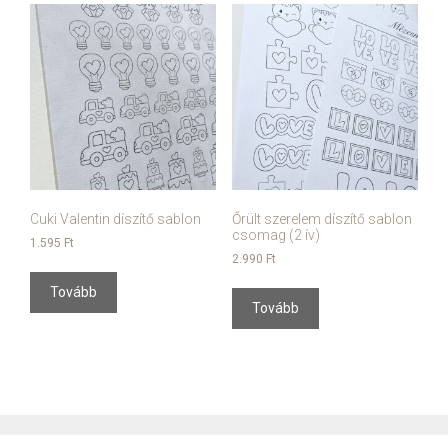
Cuki Valentin díszítő sablon
Őrült szerelem díszítő sablon
csomag (2 ív)
1.595
Ft
2.990
Ft
Tovább
Tovább