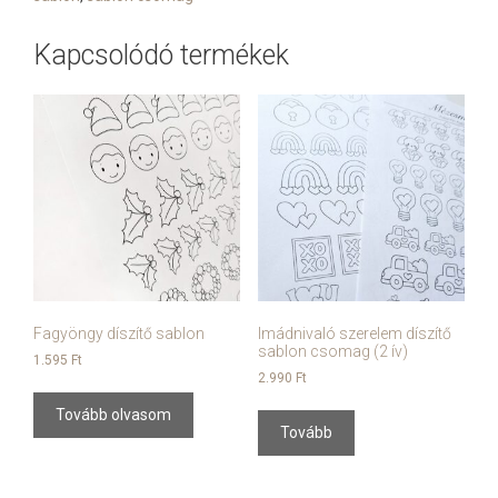
Kapcsolódó termékek
Fagyöngy díszítő sablon
Imádnivaló szerelem díszítő
sablon csomag (2 ív)
1.595
Ft
2.990
Ft
Tovább olvasom
Tovább