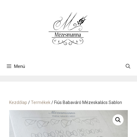
Kilépés
a
tartalomba
Menü
Kezdőlap
/
Termékek
/ Fiús Babaváró Mézeskalács Sablon