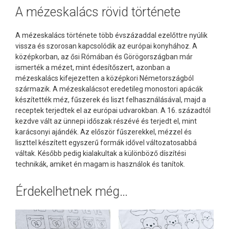
A mézeskalács rövid története
A mézeskalács története több évszázaddal ezelőttre nyúlik
vissza és szorosan kapcsolódik az európai konyhához. A
középkorban, az ősi Rómában és Görögországban már
ismerték a mézet, mint édesítőszert, azonban a
mézeskalács kifejezetten a középkori Németországból
származik. A mézeskalácsot eredetileg monostori apácák
készítették méz, fűszerek és liszt felhasználásával, majd a
receptek terjedtek el az európai udvarokban. A 16. századtól
kezdve vált az ünnepi időszak részévé és terjedt el, mint
karácsonyi ajándék. Az először fűszerekkel, mézzel és
liszttel készített egyszerű formák idővel változatosabbá
váltak. Később pedig kialakultak a különböző díszítési
technikák, amiket én magam is használok és tanítok.
Érdekelhetnek még…