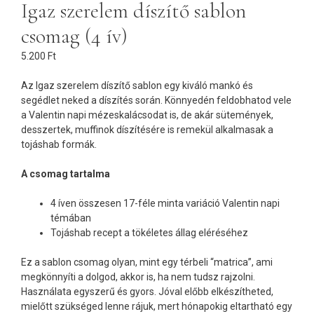
Igaz szerelem díszítő sablon
csomag (4 ív)
5.200
Ft
Az Igaz szerelem díszítő sablon egy kiváló mankó és
segédlet neked a díszítés során. Könnyedén feldobhatod vele
a Valentin napi mézeskalácsodat is, de akár sütemények,
desszertek, muffinok díszítésére is remekül alkalmasak a
tojáshab formák.
A csomag tartalma
4 íven összesen 17-féle minta variáció Valentin napi
témában
Tojáshab recept a tökéletes állag eléréséhez
Ez a sablon csomag olyan, mint egy térbeli “matrica”, ami
megkönnyíti a dolgod, akkor is, ha nem tudsz rajzolni.
Használata egyszerű és gyors. Jóval előbb elkészítheted,
mielőtt szükséged lenne rájuk, mert hónapokig eltartható egy