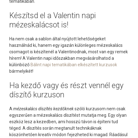
tematikában.
Készítsd el a Valentin napi
mézeskalácsot is!
Ha nem csak a sablon által nyújtott lehetőségeket
használnád ki, hanem egy igazán különleges mézeskalács
csomagot is készítenél a Valentinodnak, most van egy remek
hírem! A Valentin napi időszakban megvásárolhatod a
különböző
Bálint napi tematikában elkészített kurzusok
bármelyikét!
Ha kezdő vagy és részt vennél egy
díszítő kurzuson
A
mézeskalács díszítés kezdőknek
szóló kurzusom nem csak
egyszerűen a mézeskalács díszítést mutatja meg. Egy olyan
eszköz lesz a kezedben, ami hosszú távon is építeni tud
téged. A díszítés során megtanult technikáknak
köszönhetően kreatív módon fejezheted ki magad. Ráadásul