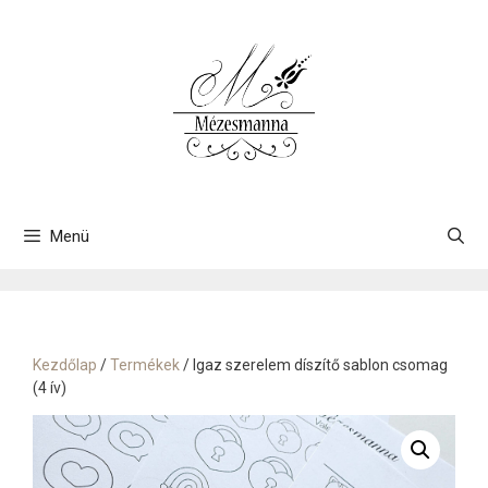
Kilépés
a
tartalomba
Menü
Kezdőlap
/
Termékek
/ Igaz szerelem díszítő sablon csomag
(4 ív)