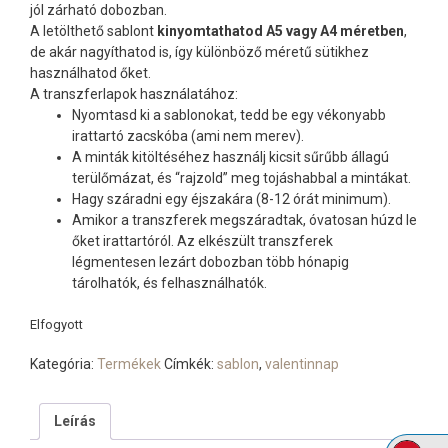
jól zárható dobozban.
A letölthető sablont
kinyomtathatod A5 vagy A4 méretben
,
de akár nagyíthatod is, így különböző méretű sütikhez
használhatod őket.
A transzferlapok használatához:
Nyomtasd ki a sablonokat, tedd be egy vékonyabb
irattartó zacskóba (ami nem merev).
A minták kitöltéséhez használj kicsit sűrűbb állagú
terülőmázat, és “rajzold” meg tojáshabbal a mintákat.
Hagy száradni egy éjszakára (8-12 órát minimum).
Amikor a transzferek megszáradtak, óvatosan húzd le
őket irattartóról. Az elkészült transzferek
légmentesen lezárt dobozban több hónapig
tárolhatók, és felhasználhatók.
Elfogyott
Kategória:
Termékek
Címkék:
sablon
,
valentinnap
Leírás