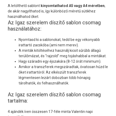
A letölthető sablont
kinyomtathatod A5 vagy A4 méretben
,
de akár nagyíthatod is, így különböző méretű sütikhez
használhatod őket.
Az Igaz szerelem díszítő sablon csomag
használatához:
Nyomtasd ki a sablonokat, tedd be egy vékonyabb
irattartó zacskóba (ami nem merev).
A minták kitöltéséhez használj kicsit sűrűbb állagú
terülőmázat, és “rajzold” meg tojáshabbal a mintákat.
Hagy száradni egy éjszakára (8-12 órát minimum).
Amikor a transzferek megszáradtak, óvatosan húzd le
őket irattartóról. Az elkészült transzferek
légmentesen lezárt dobozban több hónapig
tárolhatók, és felhasználhatók.
Az Igaz szerelem díszítő sablon csomag
tartalma:
4 ajándék íven összesen 17-féle minta Valentin napi