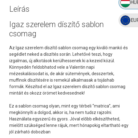
HU
Leírás
EU
Igaz szerelem díszítő sablon
csomag
Az Igaz szerelem díszítő sablon csomag egy kiváló mankó és
segédlet neked a díszítés során. Lehetővé teszi, hogy
izgalmas, új alkotások kerülhessenek ki a kezeid közül.
Könnyedén feldobhatod vele a Valentin napi
mézeskalácsodat is, de akár sütemények, desszertek,
muffinok díszítésére is remekül alkalmasak a tojáshab
formák. Készítsd el az Igaz szerelem díszítő sablon csomag
mintáit és okozz örömet kedvesednek!
Ez a sablon csomag olyan, mint egy térbeli “matrica”, ami
megkönnyíti a dolgod, akkor is, ha nem tudsz rajzolni.
Használata egyszerű és gyors. Jóval előbb elkészítheted,
mielőtt szükséged lenne rájuk, mert hónapokig eltartható egy
jól zárható dobozban