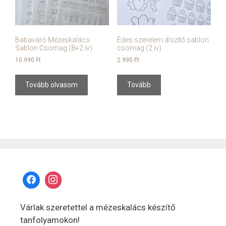
Babaváró Mézeskalács
Édes szerelem díszítő sablon
Sablon Csomag (8+2 ív)
csomag (2 ív)
10.990
Ft
2.990
Ft
Tovább olvasom
Tovább
Várlak szeretettel a mézeskalács készítő
tanfolyamokon!