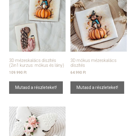
3D mézeskalács díszítés
3D mókus mézeskalács
(2in1 kurzus: mókus és lány)
díszítés
109.990
Ft
64.990
Ft
Mutasd a részleteket!
Mutasd a részleteket!