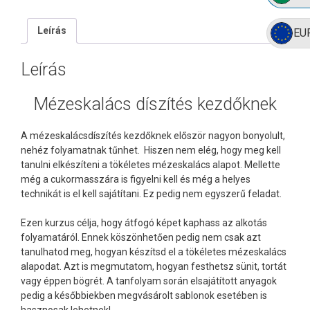
Leírás
EU
Leírás
Mézeskalács díszítés kezdőknek
A mézeskalácsdíszítés kezdőknek először nagyon bonyolult,
nehéz folyamatnak tűnhet. Hiszen nem elég, hogy meg kell
tanulni elkészíteni a tökéletes mézeskalács alapot. Mellette
még a cukormasszára is figyelni kell és még a helyes
technikát is el kell sajátítani. Ez pedig nem egyszerű feladat.
Ezen kurzus célja, hogy átfogó képet kaphass az alkotás
folyamatáról. Ennek köszönhetően pedig nem csak azt
tanulhatod meg, hogyan készítsd el a tökéletes mézeskalács
alapodat. Azt is megmutatom, hogyan festhetsz sünit, tortát
vagy éppen bögrét. A tanfolyam során elsajátított anyagok
pedig a későbbiekben megvásárolt sablonok esetében is
hasznosak lehetnek!