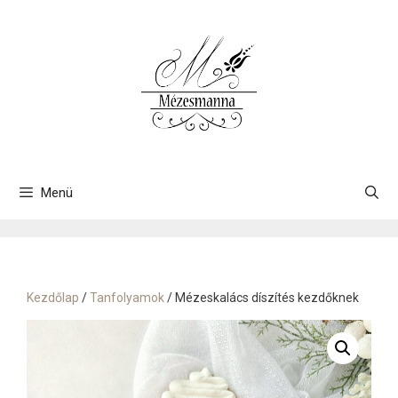
Kilépés
a
tartalomba
Menü
Kezdőlap
/
Tanfolyamok
/ Mézeskalács díszítés kezdőknek