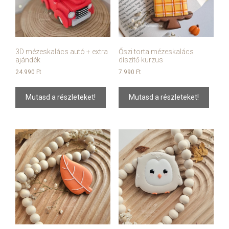
3D mézeskalács autó + extra
Őszi torta mézeskalács
ajándék
díszítő kurzus
24.990
Ft
7.990
Ft
Mutasd a részleteket!
Mutasd a részleteket!