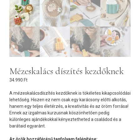
Mézeskalács díszítés kezdőknek
34.990
Ft
A mézeskalácsdíszítés kezdőknek is tökéletes kikapcsolódási
lehetőség. Hiszen ez nem csak egy karácsony előtti alkotás,
hanem egy teljes életérzés, a kreativitás és az öröm forrása!
Ennek az izgalmas kurzusnak köszönhetően pedig
különleges ajándékokkal kényeztetheted a családod és a
barátaid egyaránt.
Az örök hozzáférésű tanfolyam felépítése: