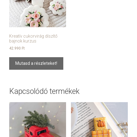
Kreatív cukorvirág díszítő
bajnok kurzus
42.990
Ft
Mutasd a részleteket!
Kapcsolódó termékek