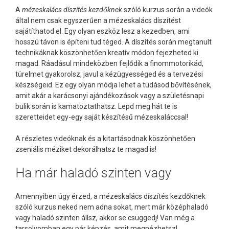
A
mézeskalács díszítés kezdőknek
szóló kurzus során a videók
által nem csak egyszerűen a mézeskalács díszítést
sajátíthatod el. Egy olyan eszköz lesz a kezedben, ami
hosszú távon is építeni tud téged. A díszítés során megtanult
technikáknak köszönhetően kreatív módon fejezheted ki
magad. Ráadásul mindeközben fejlődik a finommotorikád,
türelmet gyakorolsz, javul a kézügyességed és a tervezési
készségeid. Ez egy olyan módja lehet a tudásod bővítésének,
amit akár a karácsonyi ajándékozások vagy a születésnapi
bulik során is kamatoztathatsz. Lepd meg hát te is
szeretteidet egy-egy saját készítésű mézeskaláccsal!
A részletes videóknak és a kitartásodnak köszönhetően
zseniális méziket dekorálhatsz te magad is!
Ha már haladó szinten vagy
Amennyiben úgy érzed, a mézeskalács díszítés kezdőknek
szóló kurzus neked nem adna sokat, mert már középhaladó
vagy haladó szinten állsz, akkor se csüggedj! Van még a
tarsolyomban egy pár képzés, amit megnézhetsz!