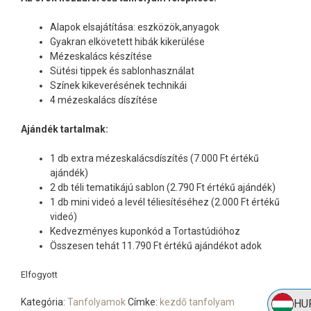
Alapok elsajátítása: eszközök,anyagok
Gyakran elkövetett hibák kikerülése
Mézeskalács készítése
Sütési tippek és sablonhasználat
Színek kikeverésének technikái
4 mézeskalács díszítése
Ajándék tartalmak:
1 db extra mézeskalácsdíszítés (7.000 Ft értékű
ajándék)
2 db téli tematikájú sablon (2.790 Ft értékű ajándék)
1 db mini videó a levél téliesítéséhez (2.000 Ft értékű
videó)
Kedvezményes kuponkód a Tortastúdióhoz
Összesen tehát 11.790 Ft értékű ajándékot adok
Elfogyott
Kategória:
Tanfolyamok
Címke:
kezdő tanfolyam
HU