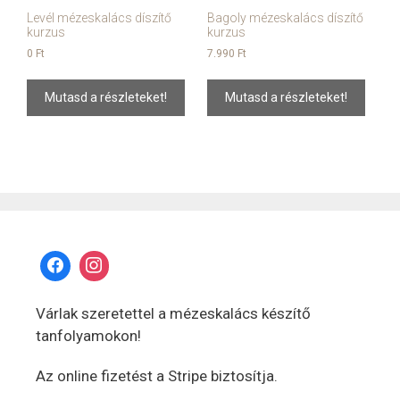
Levél mézeskalács díszítő
Bagoly mézeskalács díszítő
kurzus
kurzus
0
Ft
7.990
Ft
Mutasd a részleteket!
Mutasd a részleteket!
Várlak szeretettel a mézeskalács készítő
tanfolyamokon!
Az online fizetést a Stripe biztosítja.