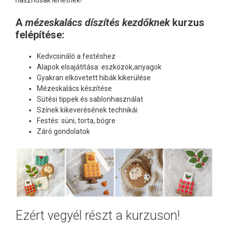
A
mézeskalács díszítés kezdőknek
kurzus
felépítése:
Kedvcsináló a festéshez
Alapok elsajátítása: eszközök,anyagok
Gyakran elkövetett hibák kikerülése
Mézeskalács készítése
Sütési tippek és sablonhasználat
Színek kikeverésének technikái
Festés: süni, torta, bögre
Záró gondolatok
Ezért vegyél részt a kurzuson!