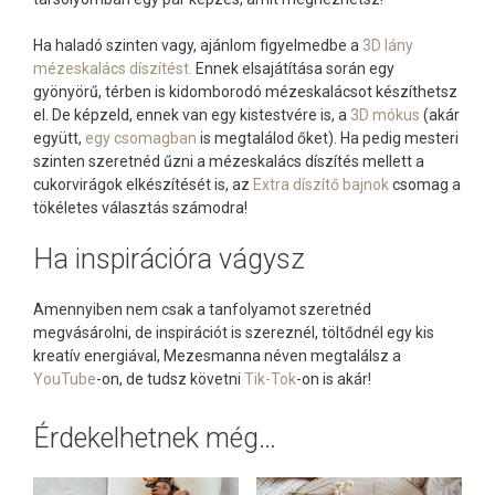
Ha haladó szinten vagy, ajánlom figyelmedbe a
3D lány
mézeskalács díszítést.
Ennek elsajátítása során egy
gyönyörű, térben is kidomborodó mézeskalácsot készíthetsz
el. De képzeld, ennek van egy kistestvére is, a
3D mókus
(akár
együtt,
egy csomagban
is megtalálod őket). Ha pedig mesteri
szinten szeretnéd űzni a mézeskalács díszítés mellett a
cukorvirágok elkészítését is, az
Extra díszítő bajnok
csomag a
tökéletes választás számodra!
Ha inspirációra vágysz
Amennyiben nem csak a tanfolyamot szeretnéd
megvásárolni, de inspirációt is szereznél, töltődnél egy kis
kreatív energiával, Mezesmanna néven megtalálsz a
YouTube
-on, de tudsz követni
Tik-Tok
-on is akár!
Érdekelhetnek még…